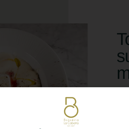
T
s
m
Aquí 
se ac
cada 
porq
resul