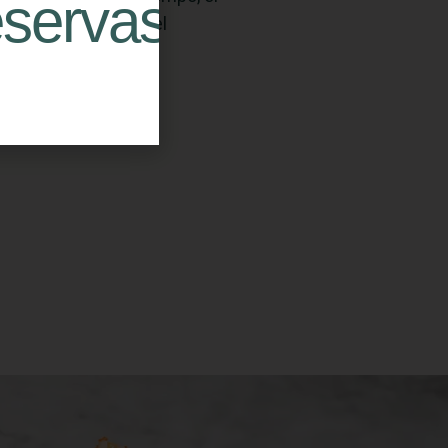
eservas
do y el respeto por el
cto.