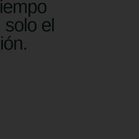
 tiempo
 solo el
ión.