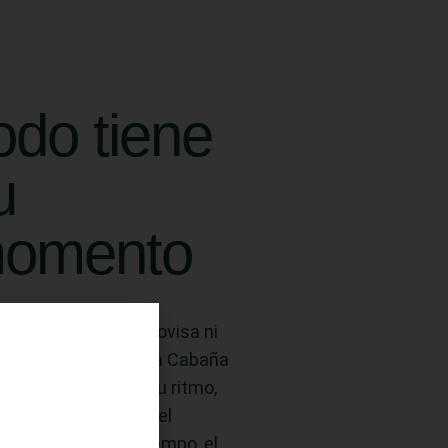
odo tiene
u
omento
la cocina no se improvisa ni
elera. En Brasería La Cabaña
elaboración sigue su ritmo,
ue entendemos que el
tado depende del tiempo, el